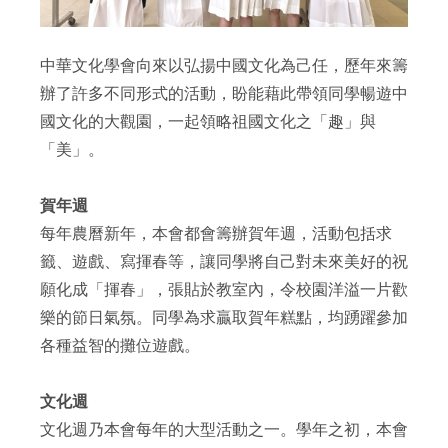
中華文化學會向來以弘揚中國文化為己任，
歷年來籌
辦了許多不同形式的活動，
盼能藉此帶領同學暢遊中
國文化的大觀園，一起領略祖國文化之「
趣」與
「美」。
賀年週
每年農曆新年，本會都會籌辦賀年週，活動包括求
籤、遊戲、
寫揮春等，讓同學將自己對未來美好的祝
願化成「揮春」，
張貼於教室內，令校園洋溢一片歡
樂的節日氣氛。
同學為求贏取賀年糕點，均踴躍參加
各種益智的攤位遊戲。
文化週
文化週乃本會每年的大型活動之一。學年之初，
本會